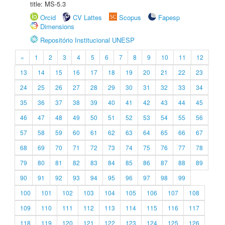
title: MS-5.3
Orcid
CV Lattes
Scopus
Fapesp
Dimensions
Repositório Institucional UNESP
«
1
2
3
4
5
6
7
8
9
10
11
12
13
14
15
16
17
18
19
20
21
22
23
24
25
26
27
28
29
30
31
32
33
34
35
36
37
38
39
40
41
42
43
44
45
46
47
48
49
50
51
52
53
54
55
56
57
58
59
60
61
62
63
64
65
66
67
68
69
70
71
72
73
74
75
76
77
78
79
80
81
82
83
84
85
86
87
88
89
90
91
92
93
94
95
96
97
98
99
100
101
102
103
104
105
106
107
108
109
110
111
112
113
114
115
116
117
118
119
120
121
122
123
124
125
126