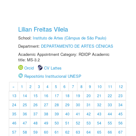
Lilian Freitas Vilela
School:
Instituto de Artes (Câmpus de São Paulo)
Department:
DEPARTAMENTO DE ARTES CÊNICAS
Academic Appointment Category: RDIDP Academic
title: MS-3.2
Orcid
CV Lattes
Repositório Institucional UNESP
«
1
2
3
4
5
6
7
8
9
10
11
12
13
14
15
16
17
18
19
20
21
22
23
24
25
26
27
28
29
30
31
32
33
34
35
36
37
38
39
40
41
42
43
44
45
46
47
48
49
50
51
52
53
54
55
56
57
58
59
60
61
62
63
64
65
66
67