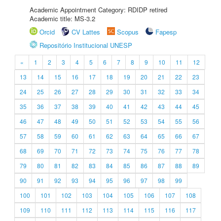
Academic Appointment Category: RDIDP retired
Academic title: MS-3.2
Orcid
CV Lattes
Scopus
Fapesp
Repositório Institucional UNESP
«
1
2
3
4
5
6
7
8
9
10
11
12
13
14
15
16
17
18
19
20
21
22
23
24
25
26
27
28
29
30
31
32
33
34
35
36
37
38
39
40
41
42
43
44
45
46
47
48
49
50
51
52
53
54
55
56
57
58
59
60
61
62
63
64
65
66
67
68
69
70
71
72
73
74
75
76
77
78
79
80
81
82
83
84
85
86
87
88
89
90
91
92
93
94
95
96
97
98
99
100
101
102
103
104
105
106
107
108
109
110
111
112
113
114
115
116
117