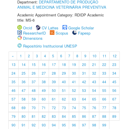
Department:
DEPARTAMENTO DE PRODUÇÃO
ANIMAL E MEDICINA VETERINÁRIA PREVENTIVA
Academic Appointment Category: RDIDP Academic
title: MS-6
Orcid
CV Lattes
Google Scholar
ResearcherID
Scopus
Fapesp
Dimensions
Repositório Institucional UNESP
«
1
2
3
4
5
6
7
8
9
10
11
12
13
14
15
16
17
18
19
20
21
22
23
24
25
26
27
28
29
30
31
32
33
34
35
36
37
38
39
40
41
42
43
44
45
46
47
48
49
50
51
52
53
54
55
56
57
58
59
60
61
62
63
64
65
66
67
68
69
70
71
72
73
74
75
76
77
78
79
80
81
82
83
84
85
86
87
88
89
90
91
92
93
94
95
96
97
98
99