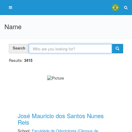
Name
Search
Results:
3415
José Mauricio dos Santos Nunes
Reis
School:
Faculdade de Odontologia (Câmpus de