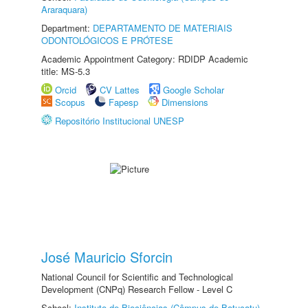
Araraquara)
Department:
DEPARTAMENTO DE MATERIAIS
ODONTOLÓGICOS E PRÓTESE
Academic Appointment Category: RDIDP Academic
title: MS-5.3
Orcid
CV Lattes
Google Scholar
Scopus
Fapesp
Dimensions
Repositório Institucional UNESP
José Mauricio Sforcin
National Council for Scientific and Technological
Development (CNPq) Research Fellow - Level C
School:
Instituto de Biociências (Câmpus de Botucatu)