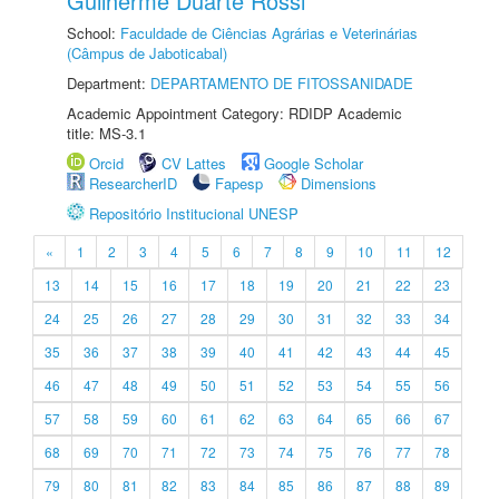
Guilherme Duarte Rossi
School:
Faculdade de Ciências Agrárias e Veterinárias
(Câmpus de Jaboticabal)
Department:
DEPARTAMENTO DE FITOSSANIDADE
Academic Appointment Category: RDIDP Academic
title: MS-3.1
Orcid
CV Lattes
Google Scholar
ResearcherID
Fapesp
Dimensions
Repositório Institucional UNESP
«
1
2
3
4
5
6
7
8
9
10
11
12
13
14
15
16
17
18
19
20
21
22
23
24
25
26
27
28
29
30
31
32
33
34
35
36
37
38
39
40
41
42
43
44
45
46
47
48
49
50
51
52
53
54
55
56
57
58
59
60
61
62
63
64
65
66
67
68
69
70
71
72
73
74
75
76
77
78
79
80
81
82
83
84
85
86
87
88
89