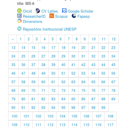
title: MS-6
Orcid
CV Lattes
Google Scholar
ResearcherID
Scopus
Fapesp
Dimensions
Repositório Institucional UNESP
«
1
2
3
4
5
6
7
8
9
10
11
12
13
14
15
16
17
18
19
20
21
22
23
24
25
26
27
28
29
30
31
32
33
34
35
36
37
38
39
40
41
42
43
44
45
46
47
48
49
50
51
52
53
54
55
56
57
58
59
60
61
62
63
64
65
66
67
68
69
70
71
72
73
74
75
76
77
78
79
80
81
82
83
84
85
86
87
88
89
90
91
92
93
94
95
96
97
98
99
100
101
102
103
104
105
106
107
108
109
110
111
112
113
114
115
116
117