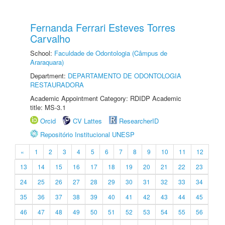
Fernanda Ferrari Esteves Torres
Carvalho
School:
Faculdade de Odontologia (Câmpus de
Araraquara)
Department:
DEPARTAMENTO DE ODONTOLOGIA
RESTAURADORA
Academic Appointment Category: RDIDP Academic
title: MS-3.1
Orcid
CV Lattes
ResearcherID
Repositório Institucional UNESP
«
1
2
3
4
5
6
7
8
9
10
11
12
13
14
15
16
17
18
19
20
21
22
23
24
25
26
27
28
29
30
31
32
33
34
35
36
37
38
39
40
41
42
43
44
45
46
47
48
49
50
51
52
53
54
55
56