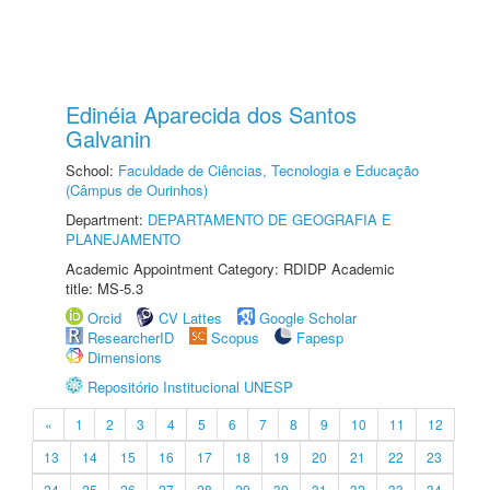
Edinéia Aparecida dos Santos
Galvanin
School:
Faculdade de Ciências, Tecnologia e Educação
(Câmpus de Ourinhos)
Department:
DEPARTAMENTO DE GEOGRAFIA E
PLANEJAMENTO
Academic Appointment Category: RDIDP Academic
title: MS-5.3
Orcid
CV Lattes
Google Scholar
ResearcherID
Scopus
Fapesp
Dimensions
Repositório Institucional UNESP
«
1
2
3
4
5
6
7
8
9
10
11
12
13
14
15
16
17
18
19
20
21
22
23
24
25
26
27
28
29
30
31
32
33
34