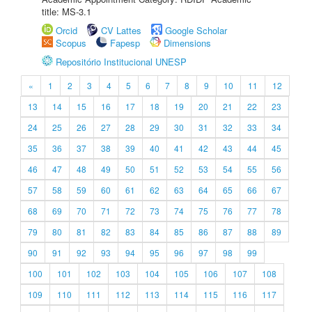
title: MS-3.1
Orcid
CV Lattes
Google Scholar
Scopus
Fapesp
Dimensions
Repositório Institucional UNESP
«
1
2
3
4
5
6
7
8
9
10
11
12
13
14
15
16
17
18
19
20
21
22
23
24
25
26
27
28
29
30
31
32
33
34
35
36
37
38
39
40
41
42
43
44
45
46
47
48
49
50
51
52
53
54
55
56
57
58
59
60
61
62
63
64
65
66
67
68
69
70
71
72
73
74
75
76
77
78
79
80
81
82
83
84
85
86
87
88
89
90
91
92
93
94
95
96
97
98
99
100
101
102
103
104
105
106
107
108
109
110
111
112
113
114
115
116
117