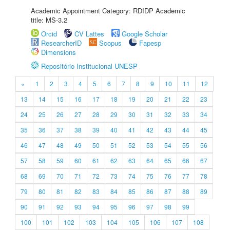
Academic Appointment Category: RDIDP Academic
title: MS-3.2
Orcid
CV Lattes
Google Scholar
ResearcherID
Scopus
Fapesp
Dimensions
Repositório Institucional UNESP
«
1
2
3
4
5
6
7
8
9
10
11
12
13
14
15
16
17
18
19
20
21
22
23
24
25
26
27
28
29
30
31
32
33
34
35
36
37
38
39
40
41
42
43
44
45
46
47
48
49
50
51
52
53
54
55
56
57
58
59
60
61
62
63
64
65
66
67
68
69
70
71
72
73
74
75
76
77
78
79
80
81
82
83
84
85
86
87
88
89
90
91
92
93
94
95
96
97
98
99
100
101
102
103
104
105
106
107
108