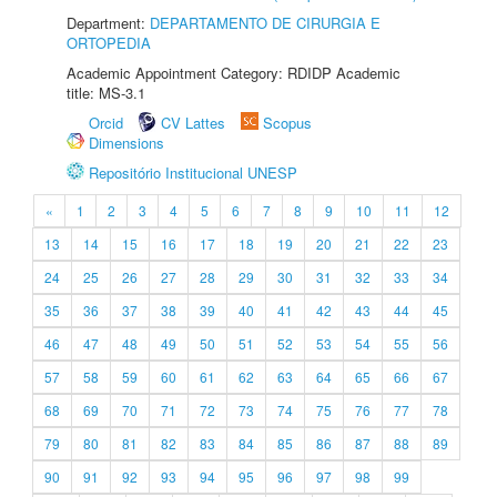
Department:
DEPARTAMENTO DE CIRURGIA E
ORTOPEDIA
Academic Appointment Category: RDIDP Academic
title: MS-3.1
Orcid
CV Lattes
Scopus
Dimensions
Repositório Institucional UNESP
«
1
2
3
4
5
6
7
8
9
10
11
12
13
14
15
16
17
18
19
20
21
22
23
24
25
26
27
28
29
30
31
32
33
34
35
36
37
38
39
40
41
42
43
44
45
46
47
48
49
50
51
52
53
54
55
56
57
58
59
60
61
62
63
64
65
66
67
68
69
70
71
72
73
74
75
76
77
78
79
80
81
82
83
84
85
86
87
88
89
90
91
92
93
94
95
96
97
98
99