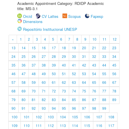
Academic Appointment Category: RDIDP Academic
title: MS-3.1
Orcid
CV Lattes
Scopus
Fapesp
Dimensions
Repositório Institucional UNESP
«
1
2
3
4
5
6
7
8
9
10
11
12
13
14
15
16
17
18
19
20
21
22
23
24
25
26
27
28
29
30
31
32
33
34
35
36
37
38
39
40
41
42
43
44
45
46
47
48
49
50
51
52
53
54
55
56
57
58
59
60
61
62
63
64
65
66
67
68
69
70
71
72
73
74
75
76
77
78
79
80
81
82
83
84
85
86
87
88
89
90
91
92
93
94
95
96
97
98
99
100
101
102
103
104
105
106
107
108
109
110
111
112
113
114
115
116
117