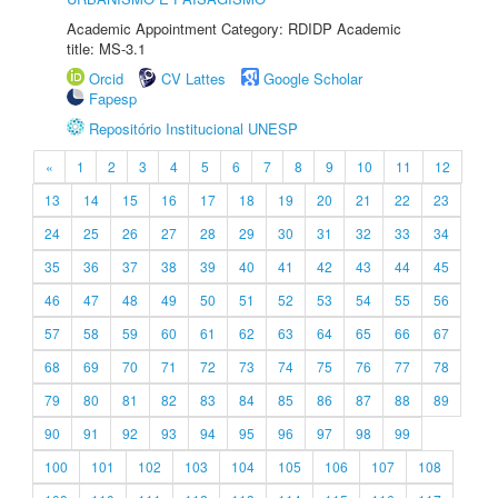
Academic Appointment Category: RDIDP Academic
title: MS-3.1
Orcid
CV Lattes
Google Scholar
Fapesp
Repositório Institucional UNESP
«
1
2
3
4
5
6
7
8
9
10
11
12
13
14
15
16
17
18
19
20
21
22
23
24
25
26
27
28
29
30
31
32
33
34
35
36
37
38
39
40
41
42
43
44
45
46
47
48
49
50
51
52
53
54
55
56
57
58
59
60
61
62
63
64
65
66
67
68
69
70
71
72
73
74
75
76
77
78
79
80
81
82
83
84
85
86
87
88
89
90
91
92
93
94
95
96
97
98
99
100
101
102
103
104
105
106
107
108