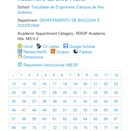
School:
Faculdade de Engenharia (Câmpus de Ilha
Solteira)
Department:
DEPARTAMENTO DE BIOLOGIA E
ZOOTECNIA
Academic Appointment Category: RDIDP Academic
title: MS-5.3
Orcid
CV Lattes
Google Scholar
ResearcherID
Scopus
Fapesp
Dimensions
Repositório Institucional UNESP
«
1
2
3
4
5
6
7
8
9
10
11
12
13
14
15
16
17
18
19
20
21
22
23
24
25
26
27
28
29
30
31
32
33
34
35
36
37
38
39
40
41
42
43
44
45
46
47
48
49
50
51
52
53
54
55
56
57
58
59
60
61
62
63
64
65
66
67
68
69
70
71
72
73
74
75
76
77
78