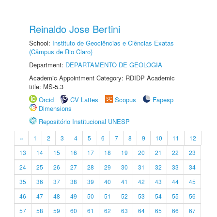
Reinaldo Jose Bertini
School:
Instituto de Geociências e Ciências Exatas
(Câmpus de Rio Claro)
Department:
DEPARTAMENTO DE GEOLOGIA
Academic Appointment Category: RDIDP Academic
title: MS-5.3
Orcid
CV Lattes
Scopus
Fapesp
Dimensions
Repositório Institucional UNESP
«
1
2
3
4
5
6
7
8
9
10
11
12
13
14
15
16
17
18
19
20
21
22
23
24
25
26
27
28
29
30
31
32
33
34
35
36
37
38
39
40
41
42
43
44
45
46
47
48
49
50
51
52
53
54
55
56
57
58
59
60
61
62
63
64
65
66
67