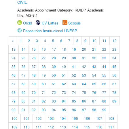
CIVIL
Academic Appointment Category: RDIDP Academic
title: MS-3.1
Orcid
CV Lattes
Scopus
Repositório Institucional UNESP
«
1
2
3
4
5
6
7
8
9
10
11
12
13
14
15
16
17
18
19
20
21
22
23
24
25
26
27
28
29
30
31
32
33
34
35
36
37
38
39
40
41
42
43
44
45
46
47
48
49
50
51
52
53
54
55
56
57
58
59
60
61
62
63
64
65
66
67
68
69
70
71
72
73
74
75
76
77
78
79
80
81
82
83
84
85
86
87
88
89
90
91
92
93
94
95
96
97
98
99
100
101
102
103
104
105
106
107
108
109
110
111
112
113
114
115
116
117