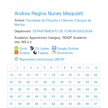
Andrea Regina Nunes Misquiatti
School:
Faculdade de Filosofia e Ciências (Câmpus de
Marília)
Department:
DEPARTAMENTO DE FONOAUDIOLOGIA
Academic Appointment Category: RDIDP Academic
title: MS-3.2
Orcid
CV Lattes
Google Scholar
Scopus
Fapesp
Dimensions
Repositório Institucional UNESP
«
1
2
3
4
5
6
7
8
9
10
11
12
13
14
15
16
17
18
19
20
21
22
23
24
25
26
27
28
29
30
31
32
33
34
35
36
37
38
39
40
41
42
43
44
45
46
47
48
49
50
51
52
53
54
55
56
57
58
59
60
61
62
63
64
65
66
67