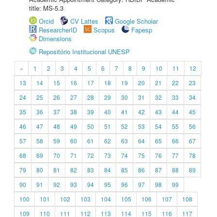
title: MS-5.3
Orcid
CV Lattes
Google Scholar
ResearcherID
Scopus
Fapesp
Dimensions
Repositório Institucional UNESP
«
1
2
3
4
5
6
7
8
9
10
11
12
13
14
15
16
17
18
19
20
21
22
23
24
25
26
27
28
29
30
31
32
33
34
35
36
37
38
39
40
41
42
43
44
45
46
47
48
49
50
51
52
53
54
55
56
57
58
59
60
61
62
63
64
65
66
67
68
69
70
71
72
73
74
75
76
77
78
79
80
81
82
83
84
85
86
87
88
89
90
91
92
93
94
95
96
97
98
99
100
101
102
103
104
105
106
107
108
109
110
111
112
113
114
115
116
117