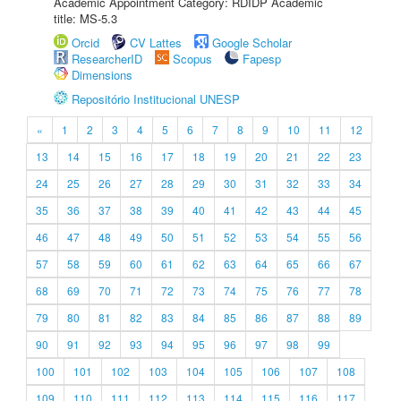
Academic Appointment Category: RDIDP Academic
title: MS-5.3
Orcid
CV Lattes
Google Scholar
ResearcherID
Scopus
Fapesp
Dimensions
Repositório Institucional UNESP
«
1
2
3
4
5
6
7
8
9
10
11
12
13
14
15
16
17
18
19
20
21
22
23
24
25
26
27
28
29
30
31
32
33
34
35
36
37
38
39
40
41
42
43
44
45
46
47
48
49
50
51
52
53
54
55
56
57
58
59
60
61
62
63
64
65
66
67
68
69
70
71
72
73
74
75
76
77
78
79
80
81
82
83
84
85
86
87
88
89
90
91
92
93
94
95
96
97
98
99
100
101
102
103
104
105
106
107
108
109
110
111
112
113
114
115
116
117