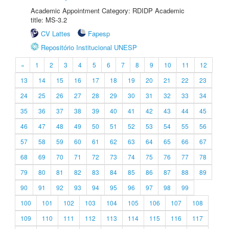
Academic Appointment Category: RDIDP Academic
title: MS-3.2
CV Lattes
Fapesp
Repositório Institucional UNESP
«
1
2
3
4
5
6
7
8
9
10
11
12
13
14
15
16
17
18
19
20
21
22
23
24
25
26
27
28
29
30
31
32
33
34
35
36
37
38
39
40
41
42
43
44
45
46
47
48
49
50
51
52
53
54
55
56
57
58
59
60
61
62
63
64
65
66
67
68
69
70
71
72
73
74
75
76
77
78
79
80
81
82
83
84
85
86
87
88
89
90
91
92
93
94
95
96
97
98
99
100
101
102
103
104
105
106
107
108
109
110
111
112
113
114
115
116
117