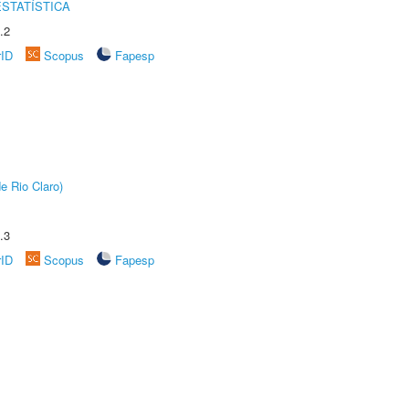
STATÍSTICA
.2
rID
Scopus
Fapesp
e Rio Claro)
.3
rID
Scopus
Fapesp