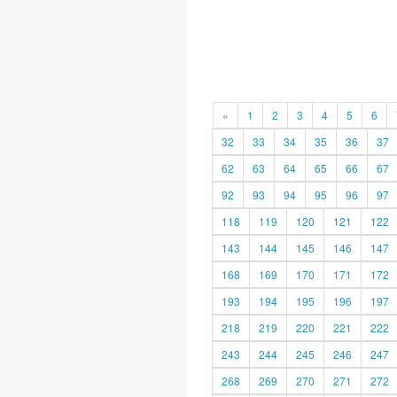
«
1
2
3
4
5
6
32
33
34
35
36
37
62
63
64
65
66
67
92
93
94
95
96
97
118
119
120
121
122
143
144
145
146
147
168
169
170
171
172
193
194
195
196
197
218
219
220
221
222
243
244
245
246
247
268
269
270
271
272