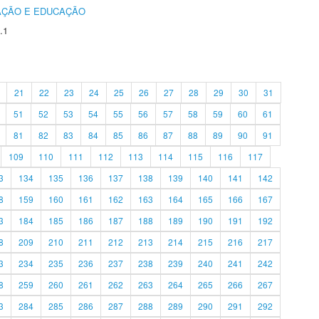
AÇÃO E EDUCAÇÃO
.1
21
22
23
24
25
26
27
28
29
30
31
51
52
53
54
55
56
57
58
59
60
61
81
82
83
84
85
86
87
88
89
90
91
109
110
111
112
113
114
115
116
117
3
134
135
136
137
138
139
140
141
142
8
159
160
161
162
163
164
165
166
167
3
184
185
186
187
188
189
190
191
192
8
209
210
211
212
213
214
215
216
217
3
234
235
236
237
238
239
240
241
242
8
259
260
261
262
263
264
265
266
267
3
284
285
286
287
288
289
290
291
292