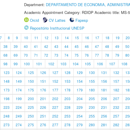
Department:
DEPARTAMENTO DE ECONOMIA, ADMINISTR
Academic Appointment Category: RDIDP Academic title: MS-5
Orcid
CV Lattes
Fapesp
Repositório Institucional UNESP
7
8
9
10
11
12
13
14
15
16
17
18
19
20
38
39
40
41
42
43
44
45
46
47
48
49
50
68
69
70
71
72
73
74
75
76
77
78
79
80
98
99
100
101
102
103
104
105
106
107
108
123
124
125
126
127
128
129
130
131
132
13
148
149
150
151
152
153
154
155
156
157
15
173
174
175
176
177
178
179
180
181
182
18
198
199
200
201
202
203
204
205
206
207
20
223
224
225
226
227
228
229
230
231
232
23
248
249
250
251
252
253
254
255
256
257
25
273
274
275
276
277
278
279
280
281
282
28