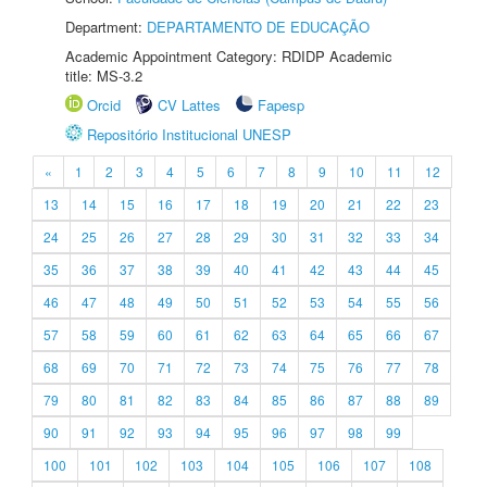
Department:
DEPARTAMENTO DE EDUCAÇÃO
Academic Appointment Category: RDIDP Academic
title: MS-3.2
Orcid
CV Lattes
Fapesp
Repositório Institucional UNESP
«
1
2
3
4
5
6
7
8
9
10
11
12
13
14
15
16
17
18
19
20
21
22
23
24
25
26
27
28
29
30
31
32
33
34
35
36
37
38
39
40
41
42
43
44
45
46
47
48
49
50
51
52
53
54
55
56
57
58
59
60
61
62
63
64
65
66
67
68
69
70
71
72
73
74
75
76
77
78
79
80
81
82
83
84
85
86
87
88
89
90
91
92
93
94
95
96
97
98
99
100
101
102
103
104
105
106
107
108