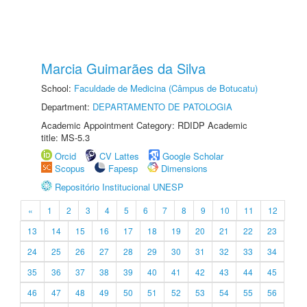
Marcia Guimarães da Silva
School:
Faculdade de Medicina (Câmpus de Botucatu)
Department:
DEPARTAMENTO DE PATOLOGIA
Academic Appointment Category: RDIDP Academic
title: MS-5.3
Orcid
CV Lattes
Google Scholar
Scopus
Fapesp
Dimensions
Repositório Institucional UNESP
«
1
2
3
4
5
6
7
8
9
10
11
12
13
14
15
16
17
18
19
20
21
22
23
24
25
26
27
28
29
30
31
32
33
34
35
36
37
38
39
40
41
42
43
44
45
46
47
48
49
50
51
52
53
54
55
56