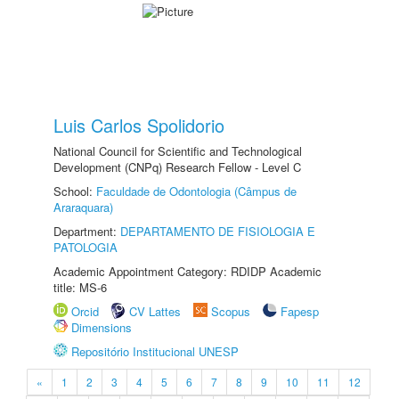
Luis Carlos Spolidorio
National Council for Scientific and Technological
Development (CNPq) Research Fellow - Level C
School:
Faculdade de Odontologia (Câmpus de
Araraquara)
Department:
DEPARTAMENTO DE FISIOLOGIA E
PATOLOGIA
Academic Appointment Category: RDIDP Academic
title: MS-6
Orcid
CV Lattes
Scopus
Fapesp
Dimensions
Repositório Institucional UNESP
«
1
2
3
4
5
6
7
8
9
10
11
12