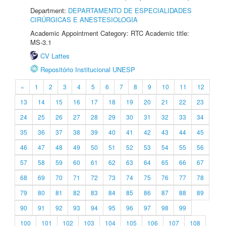
Department:
DEPARTAMENTO DE ESPECIALIDADES
CIRÚRGICAS E ANESTESIOLOGIA
Academic Appointment Category: RTC Academic title:
MS-3.1
CV Lattes
Repositório Institucional UNESP
«
1
2
3
4
5
6
7
8
9
10
11
12
13
14
15
16
17
18
19
20
21
22
23
24
25
26
27
28
29
30
31
32
33
34
35
36
37
38
39
40
41
42
43
44
45
46
47
48
49
50
51
52
53
54
55
56
57
58
59
60
61
62
63
64
65
66
67
68
69
70
71
72
73
74
75
76
77
78
79
80
81
82
83
84
85
86
87
88
89
90
91
92
93
94
95
96
97
98
99
100
101
102
103
104
105
106
107
108