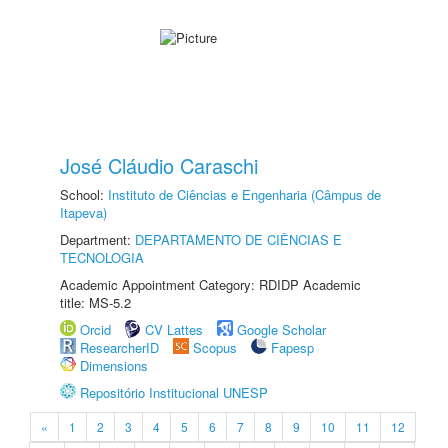
José Cláudio Caraschi
School:
Instituto de Ciências e Engenharia (Câmpus de
Itapeva)
Department:
DEPARTAMENTO DE CIÊNCIAS E
TECNOLOGIA
Academic Appointment Category: RDIDP Academic
title: MS-5.2
Orcid
CV Lattes
Google Scholar
ResearcherID
Scopus
Fapesp
Dimensions
Repositório Institucional UNESP
«
1
2
3
4
5
6
7
8
9
10
11
12