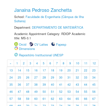
Janaina Pedroso Zanchetta
School:
Faculdade de Engenharia (Câmpus de Ilha
Solteira)
Department:
DEPARTAMENTO DE MATEMÁTICA
Academic Appointment Category: RDIDP Academic
title: MS-3.1
Orcid
CV Lattes
Fapesp
Dimensions
Repositório Institucional UNESP
«
1
2
3
4
5
6
7
8
9
10
11
12
13
14
15
16
17
18
19
20
21
22
23
24
25
26
27
28
29
30
31
32
33
34
35
36
37
38
39
40
41
42
43
44
45
46
47
48
49
50
51
52
53
54
55
56
57
58
59
60
61
62
63
64
65
66
67
68
69
70
71
72
73
74
75
76
77
78