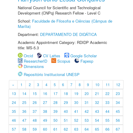
National Council for Scientific and Technological
Development (CNPq) Research Fellow - Level C
School:
Faculdade de Filosofia e Ciências (Câmpus de
Marília)
Department:
DEPARTAMENTO DE DIDÁTICA
Academic Appointment Category: RDIDP Academic
title: MS-5.3
Orcid
CV Lattes
Google Scholar
ResearcherID
Scopus
Fapesp
Dimensions
Repositório Institucional UNESP
«
1
2
3
4
5
6
7
8
9
10
11
12
13
14
15
16
17
18
19
20
21
22
23
24
25
26
27
28
29
30
31
32
33
34
35
36
37
38
39
40
41
42
43
44
45
46
47
48
49
50
51
52
53
54
55
56
57
58
59
60
61
62
63
64
65
66
67