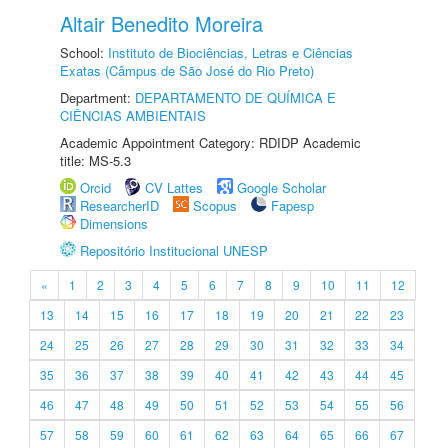
Altair Benedito Moreira
School:
Instituto de Biociências, Letras e Ciências
Exatas (Câmpus de São José do Rio Preto)
Department:
DEPARTAMENTO DE QUÍMICA E
CIÊNCIAS AMBIENTAIS
Academic Appointment Category: RDIDP Academic
title: MS-5.3
Orcid
CV Lattes
Google Scholar
ResearcherID
Scopus
Fapesp
Dimensions
Repositório Institucional UNESP
«
1
2
3
4
5
6
7
8
9
10
11
12
13
14
15
16
17
18
19
20
21
22
23
24
25
26
27
28
29
30
31
32
33
34
35
36
37
38
39
40
41
42
43
44
45
46
47
48
49
50
51
52
53
54
55
56
57
58
59
60
61
62
63
64
65
66
67