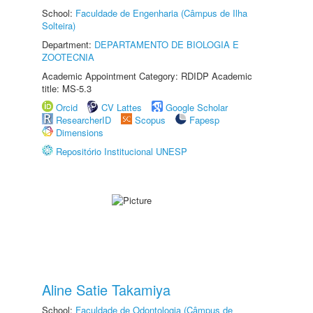
School:
Faculdade de Engenharia (Câmpus de Ilha
Solteira)
Department:
DEPARTAMENTO DE BIOLOGIA E
ZOOTECNIA
Academic Appointment Category: RDIDP Academic
title: MS-5.3
Orcid
CV Lattes
Google Scholar
ResearcherID
Scopus
Fapesp
Dimensions
Repositório Institucional UNESP
Aline Satie Takamiya
School:
Faculdade de Odontologia (Câmpus de