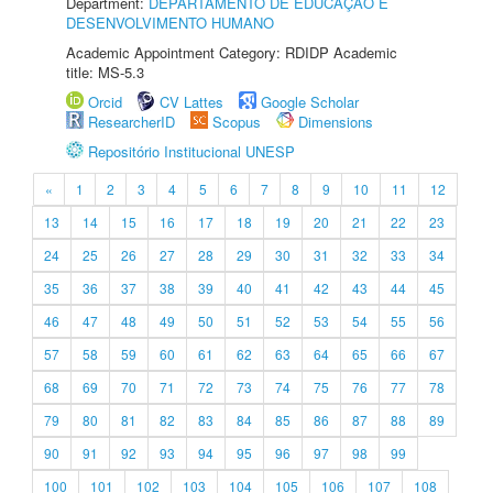
Department:
DEPARTAMENTO DE EDUCAÇÃO E
DESENVOLVIMENTO HUMANO
Academic Appointment Category: RDIDP Academic
title: MS-5.3
Orcid
CV Lattes
Google Scholar
ResearcherID
Scopus
Dimensions
Repositório Institucional UNESP
«
1
2
3
4
5
6
7
8
9
10
11
12
13
14
15
16
17
18
19
20
21
22
23
24
25
26
27
28
29
30
31
32
33
34
35
36
37
38
39
40
41
42
43
44
45
46
47
48
49
50
51
52
53
54
55
56
57
58
59
60
61
62
63
64
65
66
67
68
69
70
71
72
73
74
75
76
77
78
79
80
81
82
83
84
85
86
87
88
89
90
91
92
93
94
95
96
97
98
99
100
101
102
103
104
105
106
107
108