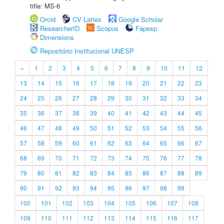
title: MS-6
Orcid
CV Lattes
Google Scholar
ResearcherID
Scopus
Fapesp
Dimensions
Repositório Institucional UNESP
«
1
2
3
4
5
6
7
8
9
10
11
12
13
14
15
16
17
18
19
20
21
22
23
24
25
26
27
28
29
30
31
32
33
34
35
36
37
38
39
40
41
42
43
44
45
46
47
48
49
50
51
52
53
54
55
56
57
58
59
60
61
62
63
64
65
66
67
68
69
70
71
72
73
74
75
76
77
78
79
80
81
82
83
84
85
86
87
88
89
90
91
92
93
94
95
96
97
98
99
100
101
102
103
104
105
106
107
108
109
110
111
112
113
114
115
116
117