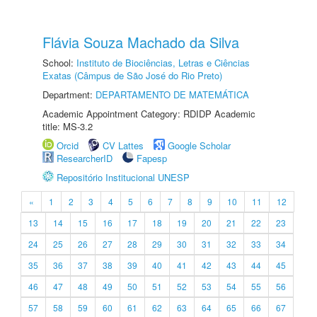
Flávia Souza Machado da Silva
School:
Instituto de Biociências, Letras e Ciências
Exatas (Câmpus de São José do Rio Preto)
Department:
DEPARTAMENTO DE MATEMÁTICA
Academic Appointment Category: RDIDP Academic
title: MS-3.2
Orcid
CV Lattes
Google Scholar
ResearcherID
Fapesp
Repositório Institucional UNESP
«
1
2
3
4
5
6
7
8
9
10
11
12
13
14
15
16
17
18
19
20
21
22
23
24
25
26
27
28
29
30
31
32
33
34
35
36
37
38
39
40
41
42
43
44
45
46
47
48
49
50
51
52
53
54
55
56
57
58
59
60
61
62
63
64
65
66
67