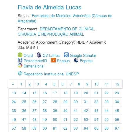
Flavia de Almeida Lucas
School:
Faculdade de Medicina Veterinária (Câmpus de
Araçatuba)
Department:
DEPARTAMENTO DE CLÍNICA,
CIRURGIA E REPRODUÇÃO ANIMAL
Academic Appointment Category: RDIDP Academic
title: MS-5.1
Orcid
CV Lattes
Google Scholar
ResearcherID
Scopus
Fapesp
Dimensions
Repositório Institucional UNESP
«
1
2
3
4
5
6
7
8
9
10
11
12
13
14
15
16
17
18
19
20
21
22
23
24
25
26
27
28
29
30
31
32
33
34
35
36
37
38
39
40
41
42
43
44
45
46
47
48
49
50
51
52
53
54
55
56
57
58
59
60
61
62
63
64
65
66
67