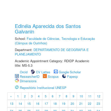
Edinéia Aparecida dos Santos
Galvanin
School:
Faculdade de Ciências, Tecnologia e Educação
(Câmpus de Ourinhos)
Department:
DEPARTAMENTO DE GEOGRAFIA E
PLANEJAMENTO
Academic Appointment Category: RDIDP Academic
title: MS-5.3
Orcid
CV Lattes
Google Scholar
ResearcherID
Scopus
Fapesp
Dimensions
Repositório Institucional UNESP
«
1
2
3
4
5
6
7
8
9
10
11
12
13
14
15
16
17
18
19
20
21
22
23
24
25
26
27
28
29
30
31
32
33
34