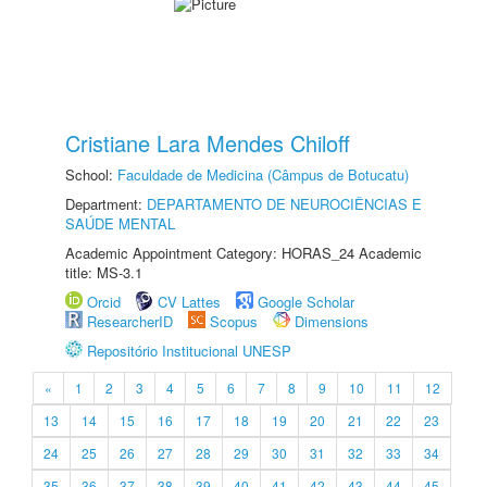
Cristiane Lara Mendes Chiloff
School:
Faculdade de Medicina (Câmpus de Botucatu)
Department:
DEPARTAMENTO DE NEUROCIÊNCIAS E
SAÚDE MENTAL
Academic Appointment Category: HORAS_24 Academic
title: MS-3.1
Orcid
CV Lattes
Google Scholar
ResearcherID
Scopus
Dimensions
Repositório Institucional UNESP
«
1
2
3
4
5
6
7
8
9
10
11
12
13
14
15
16
17
18
19
20
21
22
23
24
25
26
27
28
29
30
31
32
33
34
35
36
37
38
39
40
41
42
43
44
45