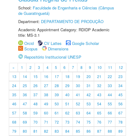
School:
Faculdade de Engenharia e Ciências (Câmpus
de Guaratinguetá)
Department:
DEPARTAMENTO DE PRODUÇÃO
Academic Appointment Category: RDIDP Academic
title: MS-3.1
Orcid
CV Lattes
Google Scholar
Scopus
Dimensions
Repositório Institucional UNESP
«
1
2
3
4
5
6
7
8
9
10
11
12
13
14
15
16
17
18
19
20
21
22
23
24
25
26
27
28
29
30
31
32
33
34
35
36
37
38
39
40
41
42
43
44
45
46
47
48
49
50
51
52
53
54
55
56
57
58
59
60
61
62
63
64
65
66
67
68
69
70
71
72
73
74
75
76
77
78
79
80
81
82
83
84
85
86
87
88
89