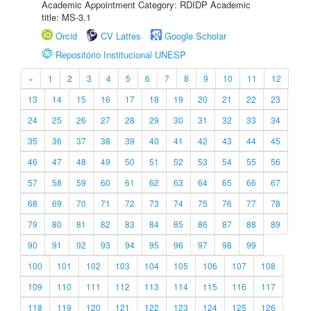
Academic Appointment Category: RDIDP Academic
title: MS-3.1
Orcid
CV Lattes
Google Scholar
Repositório Institucional UNESP
«
1
2
3
4
5
6
7
8
9
10
11
12
13
14
15
16
17
18
19
20
21
22
23
24
25
26
27
28
29
30
31
32
33
34
35
36
37
38
39
40
41
42
43
44
45
46
47
48
49
50
51
52
53
54
55
56
57
58
59
60
61
62
63
64
65
66
67
68
69
70
71
72
73
74
75
76
77
78
79
80
81
82
83
84
85
86
87
88
89
90
91
92
93
94
95
96
97
98
99
100
101
102
103
104
105
106
107
108
109
110
111
112
113
114
115
116
117
118
119
120
121
122
123
124
125
126