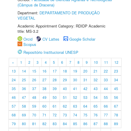
(Câmpus de Dracena)
Department:
DEPARTAMENTO DE PRODUÇÃO
VEGETAL
Academic Appointment Category: RDIDP Academic
title: MS-3.2
Orcid
CV Lattes
Google Scholar
Scopus
Repositório Institucional UNESP
«
1
2
3
4
5
6
7
8
9
10
11
12
13
14
15
16
17
18
19
20
21
22
23
24
25
26
27
28
29
30
31
32
33
34
35
36
37
38
39
40
41
42
43
44
45
46
47
48
49
50
51
52
53
54
55
56
57
58
59
60
61
62
63
64
65
66
67
68
69
70
71
72
73
74
75
76
77
78
79
80
81
82
83
84
85
86
87
88
89