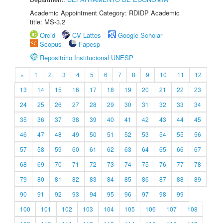
Academic Appointment Category: RDIDP Academic
title: MS-3.2
Orcid
CV Lattes
Google Scholar
Scopus
Fapesp
Repositório Institucional UNESP
«
1
2
3
4
5
6
7
8
9
10
11
12
13
14
15
16
17
18
19
20
21
22
23
24
25
26
27
28
29
30
31
32
33
34
35
36
37
38
39
40
41
42
43
44
45
46
47
48
49
50
51
52
53
54
55
56
57
58
59
60
61
62
63
64
65
66
67
68
69
70
71
72
73
74
75
76
77
78
79
80
81
82
83
84
85
86
87
88
89
90
91
92
93
94
95
96
97
98
99
100
101
102
103
104
105
106
107
108