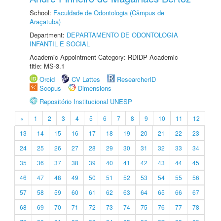
School:
Faculdade de Odontologia (Câmpus de
Araçatuba)
Department:
DEPARTAMENTO DE ODONTOLOGIA
INFANTIL E SOCIAL
Academic Appointment Category: RDIDP Academic
title: MS-3.1
Orcid
CV Lattes
ResearcherID
Scopus
Dimensions
Repositório Institucional UNESP
«
1
2
3
4
5
6
7
8
9
10
11
12
13
14
15
16
17
18
19
20
21
22
23
24
25
26
27
28
29
30
31
32
33
34
35
36
37
38
39
40
41
42
43
44
45
46
47
48
49
50
51
52
53
54
55
56
57
58
59
60
61
62
63
64
65
66
67
68
69
70
71
72
73
74
75
76
77
78