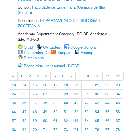
School:
Faculdade de Engenharia (Câmpus de Ilha
Solteira)
Department:
DEPARTAMENTO DE BIOLOGIA E
ZOOTECNIA
Academic Appointment Category: RDIDP Academic
title: MS-5.3
Orcid
CV Lattes
Google Scholar
ResearcherID
Scopus
Fapesp
Dimensions
Repositório Institucional UNESP
«
1
2
3
4
5
6
7
8
9
10
11
12
13
14
15
16
17
18
19
20
21
22
23
24
25
26
27
28
29
30
31
32
33
34
35
36
37
38
39
40
41
42
43
44
45
46
47
48
49
50
51
52
53
54
55
56
57
58
59
60
61
62
63
64
65
66
67
68
69
70
71
72
73
74
75
76
77
78