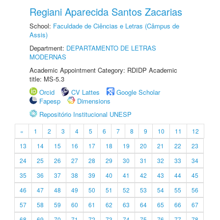
Regiani Aparecida Santos Zacarias
School:
Faculdade de Ciências e Letras (Câmpus de
Assis)
Department:
DEPARTAMENTO DE LETRAS
MODERNAS
Academic Appointment Category: RDIDP Academic
title: MS-5.3
Orcid
CV Lattes
Google Scholar
Fapesp
Dimensions
Repositório Institucional UNESP
«
1
2
3
4
5
6
7
8
9
10
11
12
13
14
15
16
17
18
19
20
21
22
23
24
25
26
27
28
29
30
31
32
33
34
35
36
37
38
39
40
41
42
43
44
45
46
47
48
49
50
51
52
53
54
55
56
57
58
59
60
61
62
63
64
65
66
67
68
69
70
71
72
73
74
75
76
77
78