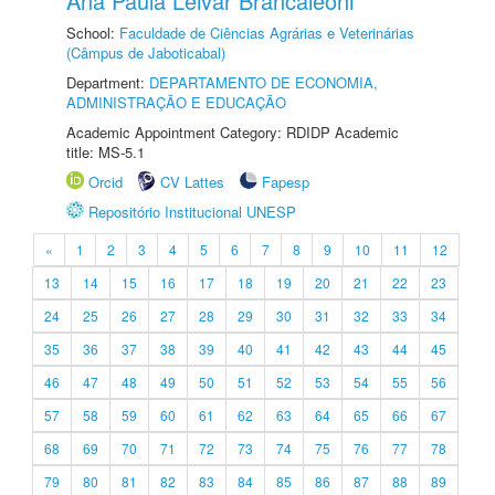
Ana Paula Leivar Brancaleoni
School:
Faculdade de Ciências Agrárias e Veterinárias
(Câmpus de Jaboticabal)
Department:
DEPARTAMENTO DE ECONOMIA,
ADMINISTRAÇÃO E EDUCAÇÃO
Academic Appointment Category: RDIDP Academic
title: MS-5.1
Orcid
CV Lattes
Fapesp
Repositório Institucional UNESP
«
1
2
3
4
5
6
7
8
9
10
11
12
13
14
15
16
17
18
19
20
21
22
23
24
25
26
27
28
29
30
31
32
33
34
35
36
37
38
39
40
41
42
43
44
45
46
47
48
49
50
51
52
53
54
55
56
57
58
59
60
61
62
63
64
65
66
67
68
69
70
71
72
73
74
75
76
77
78
79
80
81
82
83
84
85
86
87
88
89