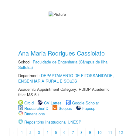
Ana Maria Rodrigues Cassiolato
School:
Faculdade de Engenharia (Câmpus de Ilha
Solteira)
Department:
DEPARTAMENTO DE FITOSSANIDADE,
ENGENHARIA RURAL E SOLOS
Academic Appointment Category: RDIDP Academic
title: MS-5.1
Orcid
CV Lattes
Google Scholar
ResearcherID
Scopus
Fapesp
Dimensions
Repositório Institucional UNESP
«
1
2
3
4
5
6
7
8
9
10
11
12