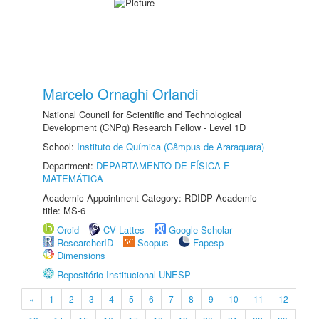
Marcelo Ornaghi Orlandi
National Council for Scientific and Technological
Development (CNPq) Research Fellow - Level 1D
School:
Instituto de Química (Câmpus de Araraquara)
Department:
DEPARTAMENTO DE FÍSICA E
MATEMÁTICA
Academic Appointment Category: RDIDP Academic
title: MS-6
Orcid
CV Lattes
Google Scholar
ResearcherID
Scopus
Fapesp
Dimensions
Repositório Institucional UNESP
«
1
2
3
4
5
6
7
8
9
10
11
12