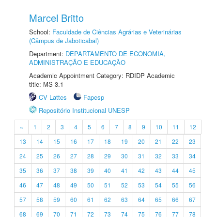
Marcel Britto
School:
Faculdade de Ciências Agrárias e Veterinárias
(Câmpus de Jaboticabal)
Department:
DEPARTAMENTO DE ECONOMIA,
ADMINISTRAÇÃO E EDUCAÇÃO
Academic Appointment Category: RDIDP Academic
title: MS-3.1
CV Lattes
Fapesp
Repositório Institucional UNESP
«
1
2
3
4
5
6
7
8
9
10
11
12
13
14
15
16
17
18
19
20
21
22
23
24
25
26
27
28
29
30
31
32
33
34
35
36
37
38
39
40
41
42
43
44
45
46
47
48
49
50
51
52
53
54
55
56
57
58
59
60
61
62
63
64
65
66
67
68
69
70
71
72
73
74
75
76
77
78