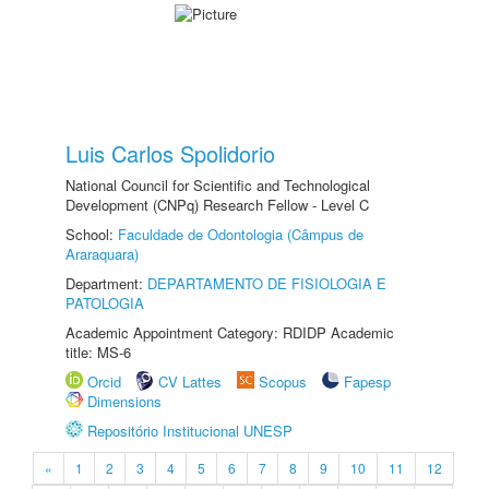
Luis Carlos Spolidorio
National Council for Scientific and Technological
Development (CNPq) Research Fellow - Level C
School:
Faculdade de Odontologia (Câmpus de
Araraquara)
Department:
DEPARTAMENTO DE FISIOLOGIA E
PATOLOGIA
Academic Appointment Category: RDIDP Academic
title: MS-6
Orcid
CV Lattes
Scopus
Fapesp
Dimensions
Repositório Institucional UNESP
«
1
2
3
4
5
6
7
8
9
10
11
12