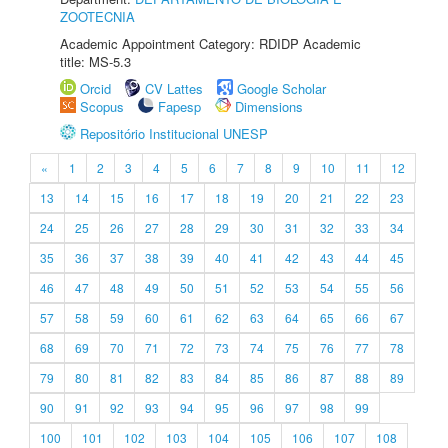
ZOOTECNIA
Academic Appointment Category: RDIDP Academic
title: MS-5.3
Orcid
CV Lattes
Google Scholar
Scopus
Fapesp
Dimensions
Repositório Institucional UNESP
«
1
2
3
4
5
6
7
8
9
10
11
12
13
14
15
16
17
18
19
20
21
22
23
24
25
26
27
28
29
30
31
32
33
34
35
36
37
38
39
40
41
42
43
44
45
46
47
48
49
50
51
52
53
54
55
56
57
58
59
60
61
62
63
64
65
66
67
68
69
70
71
72
73
74
75
76
77
78
79
80
81
82
83
84
85
86
87
88
89
90
91
92
93
94
95
96
97
98
99
100
101
102
103
104
105
106
107
108