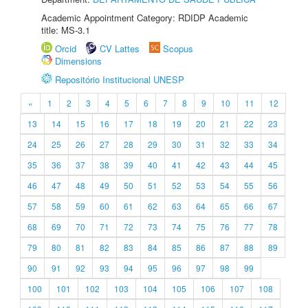
Academic Appointment Category: RDIDP Academic
title: MS-3.1
Orcid
CV Lattes
Scopus
Dimensions
Repositório Institucional UNESP
«
1
2
3
4
5
6
7
8
9
10
11
12
13
14
15
16
17
18
19
20
21
22
23
24
25
26
27
28
29
30
31
32
33
34
35
36
37
38
39
40
41
42
43
44
45
46
47
48
49
50
51
52
53
54
55
56
57
58
59
60
61
62
63
64
65
66
67
68
69
70
71
72
73
74
75
76
77
78
79
80
81
82
83
84
85
86
87
88
89
90
91
92
93
94
95
96
97
98
99
100
101
102
103
104
105
106
107
108