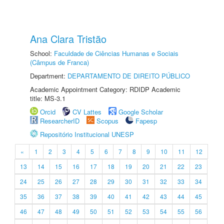
Ana Clara Tristão
School:
Faculdade de Ciências Humanas e Sociais
(Câmpus de Franca)
Department:
DEPARTAMENTO DE DIREITO PÚBLICO
Academic Appointment Category: RDIDP Academic
title: MS-3.1
Orcid
CV Lattes
Google Scholar
ResearcherID
Scopus
Fapesp
Repositório Institucional UNESP
«
1
2
3
4
5
6
7
8
9
10
11
12
13
14
15
16
17
18
19
20
21
22
23
24
25
26
27
28
29
30
31
32
33
34
35
36
37
38
39
40
41
42
43
44
45
46
47
48
49
50
51
52
53
54
55
56